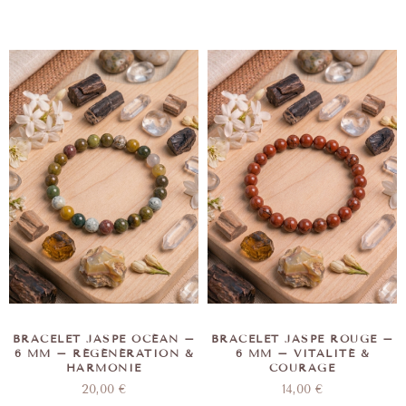
BRACELET JASPE OCÉAN –
BRACELET JASPE ROUGE –
6 MM – RÉGÉNÉRATION &
6 MM – VITALITÉ &
HARMONIE
COURAGE
20,00
€
14,00
€