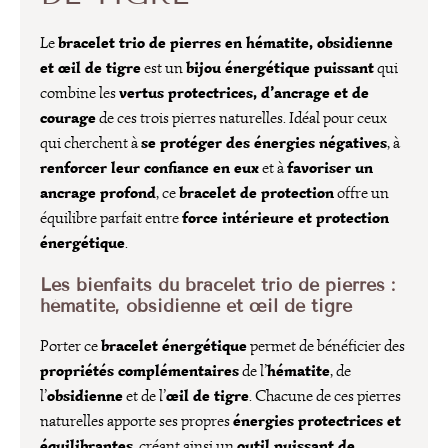
bracelet trio de pierres en hématite, obsidienne
Le
et œil de tigre
bijou énergétique puissant
est un
qui
vertus protectrices, d’ancrage et de
combine les
courage
de ces trois pierres naturelles. Idéal pour ceux
se protéger des énergies négatives
qui cherchent à
, à
renforcer leur confiance en eux
favoriser un
et à
ancrage profond
bracelet de protection
, ce
offre un
force intérieure et protection
équilibre parfait entre
énergétique
.
Les bienfaits du bracelet trio de pierres :
hématite, obsidienne et œil de tigre
bracelet énergétique
Porter ce
permet de bénéficier des
propriétés complémentaires
hématite
de l’
, de
obsidienne
œil de tigre
l’
et de l’
. Chacune de ces pierres
énergies protectrices et
naturelles apporte ses propres
équilibrantes
outil puissant de
, créant ainsi un