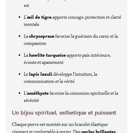
soi
œil de tigre
L’
apporte courage, protection et clarté
mentale
chrysoprase
La
favorise la guérison du cœur et la
compassion
howlite turquoise
La
apporte paix intérieure,
écoute et apaisement
lapis lazuli
Le
développe l’intuition, la
communication et la vérité
améthyste
L’
favorise la connexion spirituelle et la
sérénité
Un bijou spirituel, esthétique et puissant
Chaque pierre est montée sur un bracelet élastique
perles brillantes
résistant et confortable à porter. Des