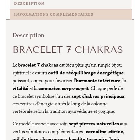
DESCRIPTION
INFORMATIONS COMPLÉMENTAIRES
Description
BRACELET 7 CHAKRAS
bracelet 7 chakras
Le
est bien plus qu’un simple bijou
outil de rééquilibrage énergétique
spirituel : c’est un
harmonie intérieure
puissant, conçu pour favoriser l’
, la
vitalité
connexion corps-esprit
et la
. Chaque perle de
sept chakras principaux
ce bracelet symbolise l’un des
,
ces centres d’énergie situés le long de la colonne
vertébrale selon la tradition ayurvédique et yogique.
sept pierres naturelles
Ce modèle associe avec soin
aux
cornaline
citrine
vertus vibratoires complémentaires :
,
,
œil de tigre
chrysoprase
howlite turquoise
lapis
,
,
,