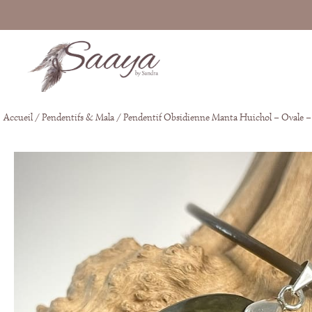
Accueil
/
Pendentifs & Mala
/ Pendentif Obsidienne Manta Huichol – Ovale –