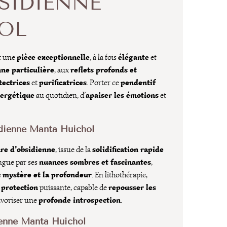
SIDIENNE
OL
pièce exceptionnelle
élégante
t une
, à la fois
et
ne particulière
reflets profonds et
, aux
tectrices
purificatrices
pendentif
et
. Porter ce
nergétique
apaiser les émotions
au quotidien, d’
et
idienne Manta Huichol
are d’obsidienne
solidification rapide
, issue de la
nuances sombres et fascinantes
ngue par ses
,
mystère et la profondeur
e
. En lithothérapie,
 protection
repousser les
puissante, capable de
profonde introspection
avoriser une
.
ienne Manta Huichol