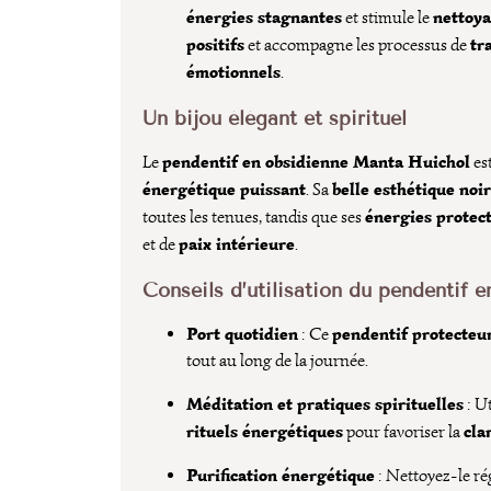
énergies stagnantes
nettoy
et stimule le
positifs
tr
et accompagne les processus de
émotionnels
.
Un bijou élégant et spirituel
pendentif en obsidienne Manta Huichol
Le
est
énergétique puissant
belle esthétique noi
. Sa
énergies protect
toutes les tenues, tandis que ses
paix intérieure
et de
.
Conseils d’utilisation du pendentif 
Port quotidien
pendentif protecteu
: Ce
tout au long de la journée.
Méditation et pratiques spirituelles
: Ut
rituels énergétiques
cla
pour favoriser la
Purification énergétique
: Nettoyez-le ré