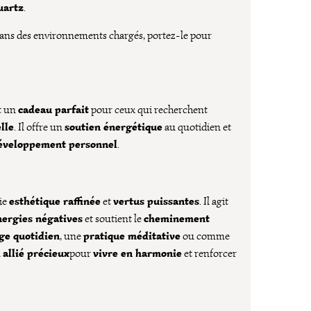
uartz
.
dans des environnements chargés, portez-le pour
cadeau parfait
t un
pour ceux qui recherchent
lle
soutien énergétique
. Il offre un
au quotidien et
éveloppement personnel
.
esthétique raffinée
vertus puissantes
ie
et
. Il agit
nergies négatives
cheminement
et soutient le
ge quotidien
pratique méditative
, une
ou comme
allié précieux
vivre en harmonie
n
pour
et renforcer