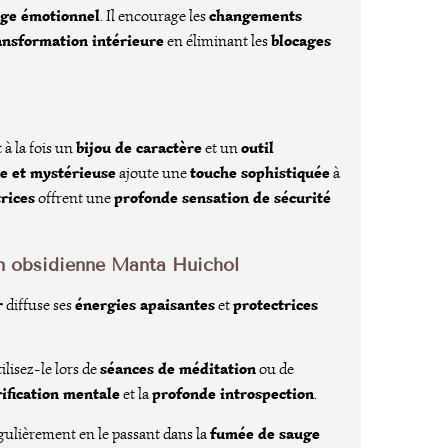
age émotionnel
changements
. Il encourage les
ansformation intérieure
blocages
en éliminant les
bijou de caractère
outil
 à la fois un
et un
re et mystérieuse
touche sophistiquée
ajoute une
à
rices
profonde sensation de sécurité
offrent une
en obsidienne Manta Huichol
r
énergies apaisantes
protectrices
diffuse ses
et
séances de méditation
ilisez-le lors de
ou de
rification mentale
profonde introspection
et la
.
fumée de sauge
gulièrement en le passant dans la