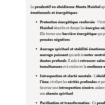
pendentif en obsidienne Manta Huichol
Le
ap
émotionnels et énergétiques
:
Protection énergétique renforcée
: Véri
Huichol
énergies né
absorbe et dissipe les
barrière énergétique
Elle forme une
qui p
pensées négatives
.
Ancrage spirituel et stabilité émotionn
ancrage puissant
rester centré
qui aide à
doutes profonds
retrouver calme
. Il aide à
tumultueuses
confiance e
et à renforcer la
Introspection et clarté mentale
obsi
: L’
l’âme
vérités profondes
, révélant les
et pe
introspection sincère
favorise une
, aidant
chemin spirituel
son
.
Purification et transformation
pend
: Ce