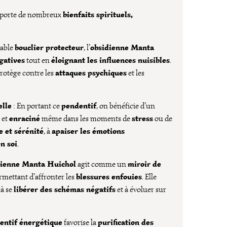
bienfaits spirituels,
porte de nombreux
bouclier protecteur
obsidienne Manta
table
, l’
gatives
éloignant les influences nuisibles
tout en
.
attaques psychiques
rotège contre les
et les
elle
pendentif
: En portant ce
, on bénéficie d’un
enraciné
stress
et
même dans les moments de
ou de
 et sérénité
apaiser les émotions
, à
n soi
.
dienne Manta Huichol
miroir de
agit comme un
blessures enfouies
rmettant d’affronter les
. Elle
libérer des schémas négatifs
 à se
et à évoluer sur
entif énergétique
purification des
favorise la