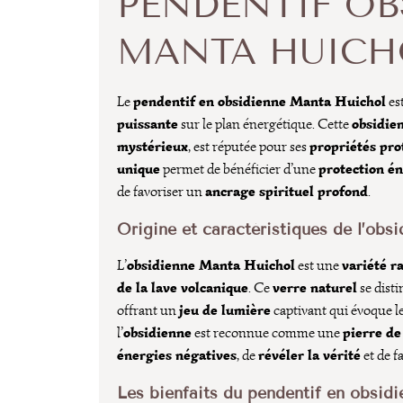
PENDENTIF OB
MANTA HUICH
pendentif en obsidienne Manta Huichol
Le
es
puissante
obsidien
sur le plan énergétique. Cette
mystérieux
propriétés pro
, est réputée pour ses
unique
protection é
permet de bénéficier d’une
ancrage spirituel profond
de favoriser un
.
Origine et caractéristiques de l’obs
obsidienne Manta Huichol
variété r
L’
est une
de la lave volcanique
verre naturel
. Ce
se disti
jeu de lumière
offrant un
captivant qui évoque l
obsidienne
pierre de
l’
est reconnue comme une
énergies négatives
révéler la vérité
, de
et de f
Les bienfaits du pendentif en obsid