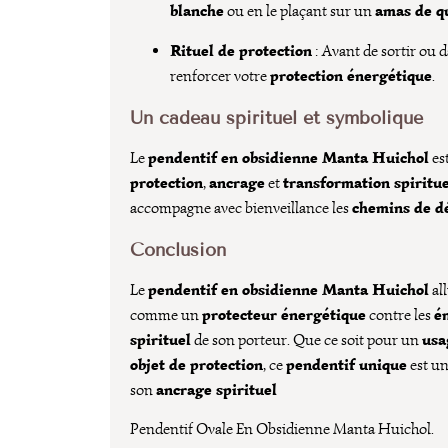
blanche
amas de q
ou en le plaçant sur un
Rituel de protection
: Avant de sortir ou 
protection énergétique
renforcer votre
.
Un cadeau spirituel et symbolique
pendentif en obsidienne Manta Huichol
Le
es
protection
ancrage
transformation spiritue
,
et
chemins de d
accompagne avec bienveillance les
Conclusion
pendentif en obsidienne Manta Huichol
Le
all
protecteur énergétique
é
comme un
contre les
spirituel
usa
de son porteur. Que ce soit pour un
objet de protection
pendentif unique
, ce
est u
ancrage spirituel
son
Pendentif Ovale En Obsidienne Manta Huichol.