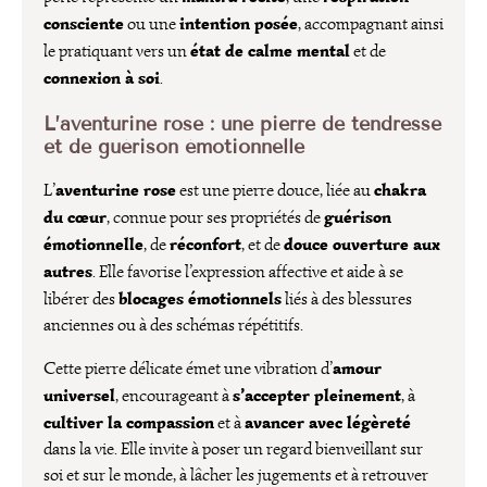
consciente
intention posée
ou une
, accompagnant ainsi
état de calme mental
le pratiquant vers un
et de
connexion à soi
.
L’aventurine rose : une pierre de tendresse
et de guérison émotionnelle
aventurine rose
chakra
L’
est une pierre douce, liée au
du cœur
guérison
, connue pour ses propriétés de
émotionnelle
réconfort
douce ouverture aux
, de
, et de
autres
. Elle favorise l’expression affective et aide à se
blocages émotionnels
libérer des
liés à des blessures
anciennes ou à des schémas répétitifs.
amour
Cette pierre délicate émet une vibration d’
universel
s’accepter pleinement
, encourageant à
, à
cultiver la compassion
avancer avec légèreté
et à
dans la vie. Elle invite à poser un regard bienveillant sur
soi et sur le monde, à lâcher les jugements et à retrouver