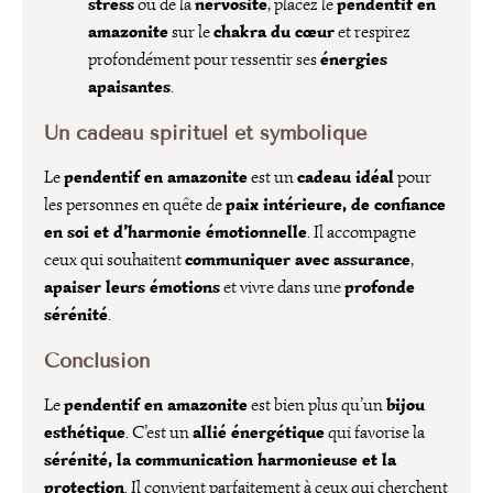
stress
nervosité
pendentif en
ou de la
, placez le
amazonite
chakra du cœur
sur le
et respirez
énergies
profondément pour ressentir ses
apaisantes
.
Un cadeau spirituel et symbolique
pendentif en amazonite
cadeau idéal
Le
est un
pour
paix intérieure, de confiance
les personnes en quête de
en soi et d’harmonie émotionnelle
. Il accompagne
communiquer avec assurance
ceux qui souhaitent
,
apaiser leurs émotions
profonde
et vivre dans une
sérénité
.
Conclusion
pendentif en amazonite
bijou
Le
est bien plus qu’un
esthétique
allié énergétique
. C’est un
qui favorise la
sérénité, la communication harmonieuse et la
protection
. Il convient parfaitement à ceux qui cherchent