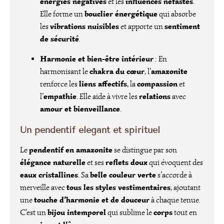
énergies négatives
influences néfastes
et les
.
bouclier énergétique
Elle forme un
qui absorbe
vibrations nuisibles
sentiment
les
et apporte un
de sécurité
.
Harmonie et bien-être intérieur
: En
chakra du cœur
amazonite
harmonisant le
, l’
liens affectifs
compassion
renforce les
, la
et
empathie
relations
l’
. Elle aide à vivre les
avec
amour et bienveillance
.
Un pendentif élégant et spirituel
pendentif en amazonite
Le
se distingue par son
élégance naturelle
reflets doux
et ses
qui évoquent des
eaux cristallines
belle couleur verte
. Sa
s’accorde à
tous les styles vestimentaires
merveille avec
, ajoutant
touche d’harmonie et de douceur
une
à chaque tenue.
bijou intemporel
corps
C’est un
qui sublime le
tout en