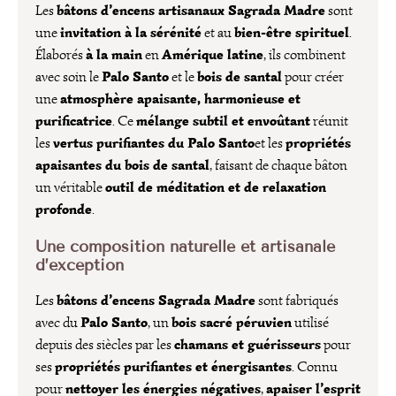
bâtons d’encens artisanaux Sagrada Madre
Les
sont
invitation à la sérénité
bien-être spirituel
une
et au
.
à la main
Amérique latine
Élaborés
en
, ils combinent
Palo Santo
bois de santal
avec soin le
et le
pour créer
atmosphère apaisante, harmonieuse et
une
purificatrice
mélange subtil et envoûtant
. Ce
réunit
vertus purifiantes du Palo Santo
propriétés
les
et les
apaisantes du bois de santal
, faisant de chaque bâton
outil de méditation et de relaxation
un véritable
profonde
.
Une composition naturelle et artisanale
d’exception
bâtons d’encens Sagrada Madre
Les
sont fabriqués
Palo Santo
bois sacré péruvien
avec du
, un
utilisé
chamans et guérisseurs
depuis des siècles par les
pour
propriétés purifiantes et énergisantes
ses
. Connu
nettoyer les énergies négatives
apaiser l’esprit
pour
,