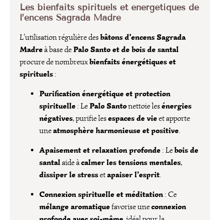
Les bienfaits spirituels et énergétiques de
l’encens Sagrada Madre
bâtons d’encens Sagrada
L’utilisation régulière des
Madre
Palo Santo et de bois de santal
à base de
bienfaits énergétiques et
procure de nombreux
spirituels
:
Purification énergétique et protection
spirituelle
Palo Santo
énergies
: Le
nettoie les
négatives
espaces de vie
, purifie les
et apporte
atmosphère harmonieuse et positive
une
.
Apaisement et relaxation profonde
bois de
: Le
santal
calmer les tensions mentales
aide à
,
dissiper le stress
apaiser l’esprit
et
.
Connexion spirituelle et méditation
: Ce
mélange aromatique
connexion
favorise une
profonde avec soi-même
, idéal pour la