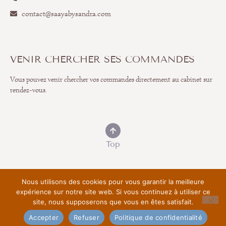
contact@saayabysandra.com
VENIR CHERCHER SES COMMANDES
Vous pouvez venir chercher vos commandes directement au cabinet sur
rendez-vous.
Top
Nous utilisons des cookies pour vous garantir la meilleure
expérience sur notre site web. Si vous continuez à utiliser ce
© 2025
MENTIONS LÉGALES
POLITIQUE DE CONFIDENTIALITÉ
site, nous supposerons que vous en êtes satisfait.
CGV
Accepter
Refuser
Politique de confidentialité
TEMPLATE BY LIW STUDIO